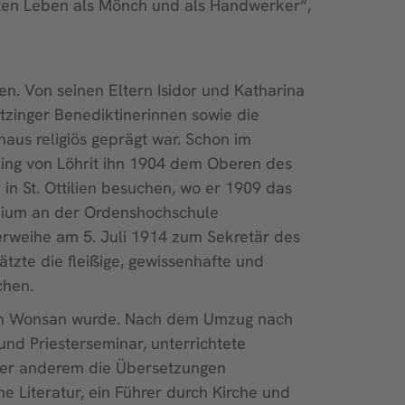
reten Leben als Mönch und als Handwerker“,
. Von seinen Eltern Isidor und Katharina
Tutzinger Benediktinerinnen sowie die
haus religiös geprägt war. Schon im
ling von Löhrit ihn 1904 dem Oberen des
in St. Ottilien besuchen, wo er 1909 das
tudium an der Ordenshochschule
erweihe am 5. Juli 1914 zum Sekretär des
ätzte die fleißige, gewissenhafte und
chen.
r in Wonsan wurde. Nach dem Umzug nach
nd Priesterseminar, unterrichtete
nter anderem die Übersetzungen
 Literatur, ein Führer durch Kirche und