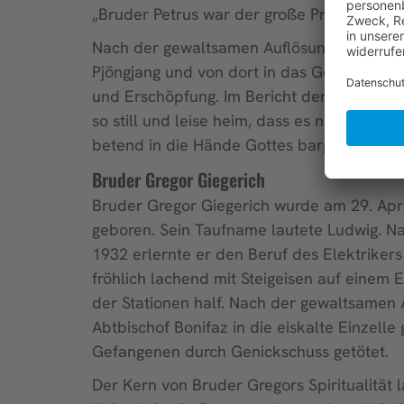
„Bruder Petrus war der große Praktikus u
Nach der gewaltsamen Auflösung Tokwons 
Pjöngjang und von dort in das Gefangenen-
und Erschöpfung. Im Bericht der Lagerärztin
so still und leise heim, dass es nicht einm
betend in die Hände Gottes barg, wurde so 
Bruder Gregor Giegerich
Bruder Gregor Giegerich wurde am 29. Apri
geboren. Sein Taufname lautete Ludwig. N
1932 erlernte er den Beruf des Elektrikers 
fröhlich lachend mit Steigeisen auf eine
der Stationen half. Nach der gewaltsamen 
Abtbischof Bonifaz in die eiskalte Einzel
Gefangenen durch Genickschuss getötet.
Der Kern von Bruder Gregors Spiritualität 