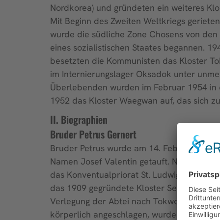
Nordkorea) und gründeten ein weiteres Klos
Mit Beginn des Zweiten Weltkriegs geriete
wurde die südliche Zone Chosens von den A
eines sozialistischen Staates begannen. 1
besetzten die Kommunisten das Kloster Tok
im Internierungslager Oksadok unter unme
Überlebenden wurden im Februar 1954 in 
1952 das Kloster Waegwan auf, das sich zu
II. Biographien
Bruder Petrus Gernert
Bruder Petrus wurde am 14. Februar 1882 
Namen Josef Valentin getauft. Nach seiner 
das Konventualpriorat St. Ludwig eintrat,
das 1909 gegründete Kloster Seoul (Korea)
Verlegung der Abtei nach Tokwon wurde er 
körperlich angeschlagen, wurde aber wegen