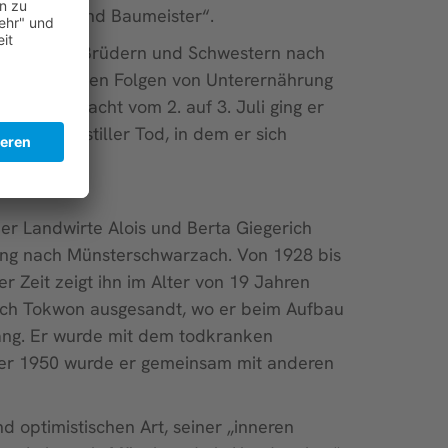
r Ökonom und Baumeister“.
n Patres, Brüdern und Schwestern nach
li 1949 an den Folgen von Unterernährung
nd in der Nacht vom 2. auf 3. Juli ging er
r Petrus’ stiller Tod, in dem er sich
er Landwirte Alois und Berta Giegerich
ing nach Münsterschwarzach. Von 1928 bis
r Zeit zeigt ihn im Alter von 19 Jahren
nach Tokwon ausgesandt, wo er beim Aufbau
jang. Er wurde mit dem todkranken
tober 1950 wurde er gemeinsam mit anderen
d optimistischen Art, seiner „inneren