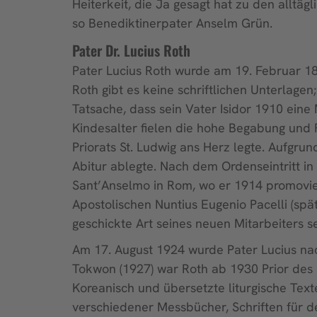
Heiterkeit, die Ja gesagt hat zu den allt
so Benediktinerpater Anselm Grün.
Pater Dr. Lucius Roth
Pater Lucius Roth wurde am 19. Februar 1
Roth gibt es keine schriftlichen Unterlagen
Tatsache, dass sein Vater Isidor 1910 eine 
Kindesalter fielen die hohe Begabung und
Priorats St. Ludwig ans Herz legte. Aufgru
Abitur ablegte. Nach dem Ordenseintritt i
Sant’Anselmo in Rom, wo er 1914 promovier
Apostolischen Nuntius Eugenio Pacelli (spät
geschickte Art seines neuen Mitarbeiters s
Am 17. August 1924 wurde Pater Lucius n
Tokwon (1927) war Roth ab 1930 Prior des 
Koreanisch und übersetzte liturgische Tex
verschiedener Messbücher, Schriften für d