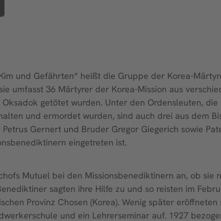
Kim und Gefährten“ heißt die Gruppe der Korea-Märtyrer 
 sie umfasst 36 Märtyrer der Korea-Mission aus verschi
d Oksadok getötet wurden. Unter den Ordensleuten, die
lten und ermordet wurden, sind auch drei aus dem Bis
Petrus Gernert und Bruder Gregor Giegerich sowie Pater
onsbenediktinern eingetreten ist.
chofs Mutuel bei den Missionsbenediktinern an, ob sie 
Benediktiner sagten ihre Hilfe zu und so reisten im Febr
schen Provinz Chosen (Korea). Wenig später eröffneten s
erkerschule und ein Lehrerseminar auf. 1927 bezogen 