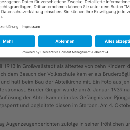
nd der getreue Ekkehard des Klosters, ein nimmermüde
wurde Bruder Petrus im Mai 1949 zusammen mit andere
 und Arbeitslager Oksadok gebracht. Er starb am 3. Ju
 heißt es: „Meist lag er still betend auf seinem Lager, u
al sein Nachbar bemerkte, der dicht neben ihm lag.“ Brude
zum Zeichen seiner Spiritualität.
l 1913 in Großwallstadt als ältestes von zehn Kindern d
ach dem Besuch der Volksschule kam er als Bruderzögl
und half beim Bau der Abteikirche mit. Ein Foto aus jene
m Elektromast. Bruder Gregor wurde am 6. Januar 1939 
Auflösung der Abtei kam er in das Gefängnis von Pjöng
le gesperrt und begleitete diesen im Sterben. Am 4. Ok
lag Augenzeugenberichten zufolge in seiner fröhlichen un