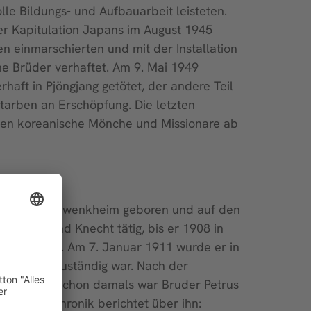
lle Bildungs- und Aufbauarbeit leisteten.
er Kapitulation Japans im August 1945
 einmarschierten und mit der Installation
he Brüder verhaftet. Am 9. Mai 1949
aft in Pjöngjang getötet, der andere Teil
tarben an Erschöpfung. Die letzten
ten koreanische Mönche und Missionare ab
nert in Kleinwenkheim geboren und auf den
nstbote und Knecht tätig, bis er 1908 in
rschwarzach. Am 7. Januar 1911 wurde er in
n Betrieb zuständig war. Nach der
eauftragt. Schon damals war Bruder Petrus
t. Eine Chronik berichtet über ihn: