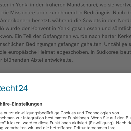
ter in Yenki in der früheren Mandschurei, wo sie wertvo
n die Missionare aber zunehmend in Bedrängnis. Nach d
merikanern besetzt, während die Sowjets in den Norden
946 wurde der Konvent in Yenki geschlossen und sämtlic
won. Ein Teil der Gefangenen wurde nach harter Kerkerh
nschlichen Bedingungen gefangen gehalten. Unzählige s
die europäische Heimat abgeschoben. In Südkorea bau
r blühenden Abtei entwickelte.
als fünftes Kind der Eheleute Josef und Margarete Ger
Schulzeit war er bei verschiedenen Herrschaften als Die
 den Vorläufer der 1914 wiedererrichteten Abtei Münste
 ausgesandt, wo er zunächst für den landwirtschaftliche
1927 mit der Bauleitung von Kloster und Abteikirche b
 seines hervorragenden Urteilsvermögens hoch geschätz