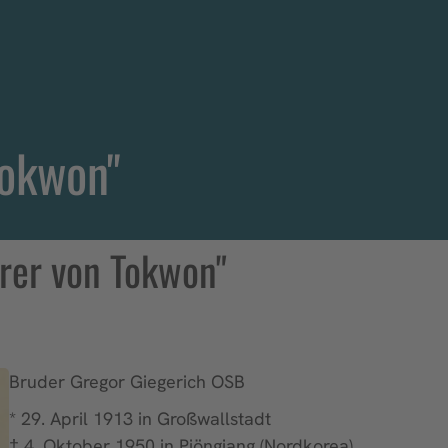
Tokwon"
yrer von Tokwon"
Bruder Gregor Giegerich OSB
* 29. April 1913 in Großwallstadt
† 4. Oktober 1950 in Pjöngjang (Nordkorea)