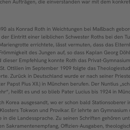
äglichen Aufträgen, die einverstanden war mit dem konk
890 als Konrad Roth in Weichtungen bei Maßbach geboren
; der Eintritt einer leiblichen Schwester Roths bei den 
Mariengrotte errichtete, lässt vermuten, dass das Eltern
 Frömmigkeit des Jungen auf, so dass Kaplan Georg Döh
nd dieser Empfehlung konnte Roth das Privat-Gymnasium 
n St. Ottilien im September 1909 folgte das Theologies
te. Zurück in Deutschland wurde er nach seiner Priest
er Papst Pius XII.) in München berufen. Der Nuntius „sch
ehr“, heißt es und so blieb Pater Lucius bis 1924 in Mün
ach Korea ausgesandt, wo er schon bald Stationsobere
Klosters Tokwon und Provikar. Er lehrte an Gymnasium u
te in die Landessprache. Zu seinen Schriften gehören u
en Sakramentenempfang, Offizien-Ausgaben, theologische